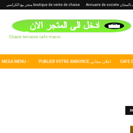
E
متجر بيع الكراسي boutique de vente de chaise
Annuaire de s
Chaise terrasse cafe maroc
MEGA MENU
PUBLIER VOTRE ANNONCE اعلان مجاني
CAFE 
ISINE MODERNE MAROC
CUISINE MODERNE MAROC
CHAISE
إعلن شركتك
TABLES POUR CAFE ET RESTAURANTS
SMART TV
M
0