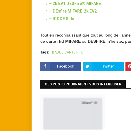
– 2k EV1 DESFire® MIFARE
– DEsfire MIFARE 2k EV2
– ICODE SLIx
Tout en reconnaissant que tout au long de l’ann
de
carte rfid MIFARE
ou
DESFIRE
, n’héistez p
Tags:
BADGE CARTE RFID
Facebook
Twitter
CES POSTS POURRAIENT VOUS INTÉRESSER