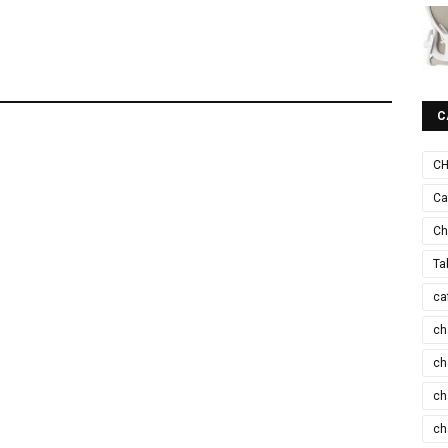
C
CH
Ca
Ch
Ta
ca
ch
ch
ch
ch