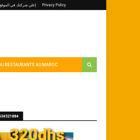
ociete إعلن شركتك في الموقع بالمجان
Privacy Policy
OU RESTAURANTS AU MAROC
TABLE
AISON & CUISINE
CATALOGUE MAROC
634321884