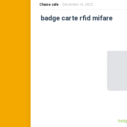
Chaise cafe
-
Décembre 16, 2022
badge carte rfid mifare
badge