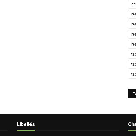
ch
re
re
re
re
ta
ta
ta
T
Libellés
Cha