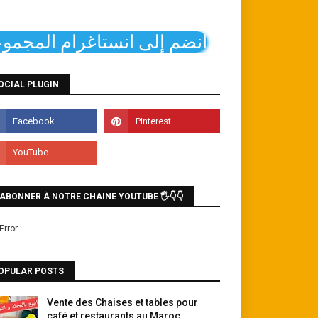
انضم إلى انستاغرام المجمو
OCIAL PLUGIN
'ABONNER À NOTRE CHAINE YOUTUBE 🖐👇👇
OPULAR POSTS
Vente des Chaises et tables pour
café et restaurants au Maroc