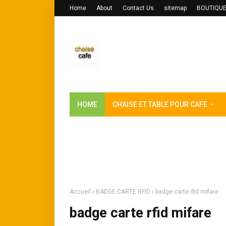
Home
About
Contact Us
sitemap
BOUTIQU
Disclaimers
HOME
CHAISE ET TABLE POUR CAFE
CHAISES CAFE MAROC
BOUTIQUE
CU
ANNUAIRE DE SOCIETE  في الموقع بالمجان
Accueil
BADGE CARTE RFID
badge carte rfid mifare
badge carte rfid mifare