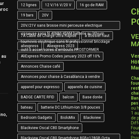
our
12 lignes
12 V/16 V/20 V
16 go de RAM
C
aroc
19 bars
20V
P
20V/21V sans brosse mini perceuse electrique
visseuse sans fil 40NM/45NM batterie au lithium
VE
7A Câble de Charge Ultra Rapide
à dossier haut
tournevis electrique sans fil professionnel bricolage
M
aliexpress
Aliexpress 2023
outil 5 accessoires d'embouts PROSTORMER
Ven
s au
AliExpress Promo Codes january 2023 off 10%
Hôt
s
Annonces Chaise café
Ma
Annonces pour chaise à Casablanca à vendre
Cha
fou
appareil pour expresso
appareils de cuisine
res
chai
BADGE CARTE RFID
balcon
Base dorée
Ban
pas
bateau
batterie DC Lithium-Ion 3/8 pouces
ou h
1 a
ino,
Bedroom Gadgets
BioloMix
Blackview
de p
Diff
Four
Blackview Oscal C80 Smartphone
Hôt
Proj
Blackview Oscal C80 Smartphone 8GB+128GB Octa