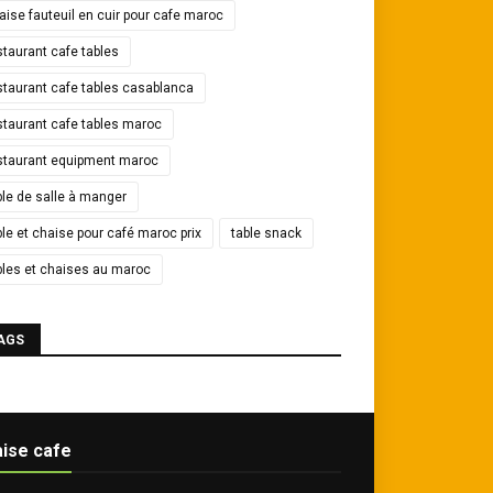
aise fauteuil en cuir pour cafe maroc
staurant cafe tables
staurant cafe tables casablanca
staurant cafe tables maroc
staurant equipment maroc
ble de salle à manger
ble et chaise pour café maroc prix
table snack
bles et chaises au maroc
AGS
ise cafe